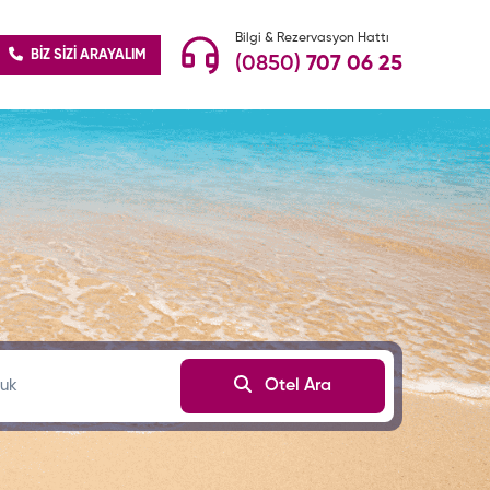
Bilgi & Rezervasyon Hattı
BİZ SİZİ ARAYALIM
(0850)
707 06 25
uk
Otel Ara