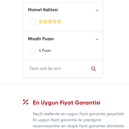
Çocuk dostu
Hizmet Kalitesi
Çevre dostu
Bayrama Önerilen Oteller
Yaz Fırsatları
Misafir Puanı
Ara Tatil Dönemi
4 Puan
En Uygun Fiyat Garantisi
Seçili otellerde en uygun fiyat garantisi geçerlidir.
En uygun fiyat garantisi ile yaptığınız
rezervasyonlar en düşük fiyat garantisi altındadır.