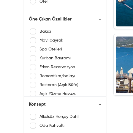
Otel
Öne Çıkan Özellikler
Bakıcı
Mavi bayrak
Spa Otelleri
Kurban Bayramı
Erken Rezervasyon
Romantizm/balayı
Restoran (Açık Büfe)
Açık Yüzme Havuzu
Kapalı Yüzme Havuzu
Konsept
Açık Yüzme Havuzu ( sezonluk)
Alkolsüz Herşey Dahil
Su kaydırağı
Oda Kahvaltı
Deniz manzarası