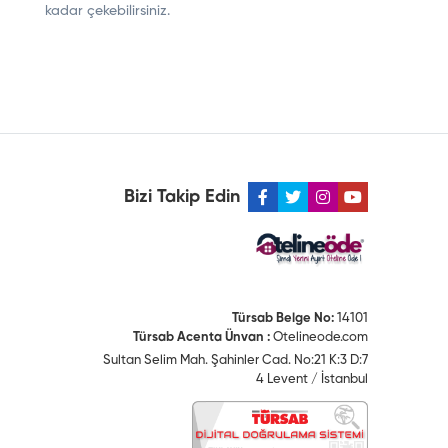
kadar çekebilirsiniz.
Bizi Takip Edin
Türsab Belge No:
14101
Türsab Acenta Ünvan :
Otelineode.com
Sultan Selim Mah. Şahinler Cad. No:21 K:3 D:7
4 Levent / İstanbul