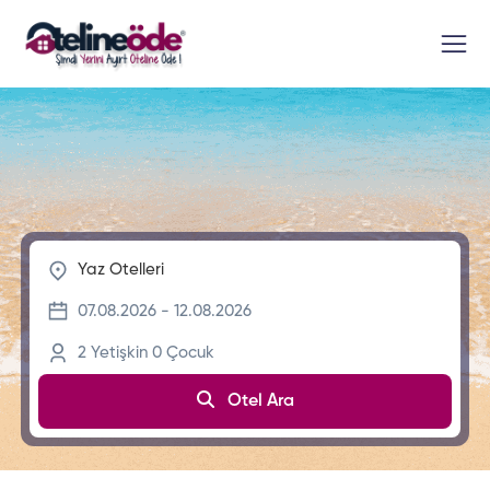
2
Yetişkin
0
Çocuk
Otel Ara