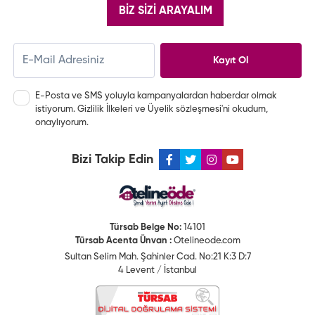
BİZ SİZİ ARAYALIM
Kayıt Ol
E-Posta ve SMS yoluyla kampanyalardan haberdar olmak
istiyorum.
Gizlilik İlkeleri
ve
Üyelik sözleşmesi
'ni okudum,
onaylıyorum.
Bizi Takip Edin
Türsab Belge No:
14101
Türsab Acenta Ünvan :
Otelineode.com
Sultan Selim Mah. Şahinler Cad. No:21 K:3 D:7
4 Levent / İstanbul