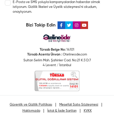
E-Posta ve SMS yoluyla kampanyalardan haberdar olmak
istiyorum.
Gizlilik İlkeleri
ve
Üyelik sözleşmesi
'ni okudum,
onaylıyorum.
Bizi Takip Edin
Türsab Belge No:
14101
Türsab Acenta Ünvan :
Otelineode.com
Sultan Selim Mah. Şahinler Cad. No:21 K:3 D:7
4 Levent / İstanbul
|
|
Güvenlik ve Gizlilik Politikası
Mesefali Satış Sözleşmesi
|
|
Hakkımızda
İptal & İade Şartları
KVKK