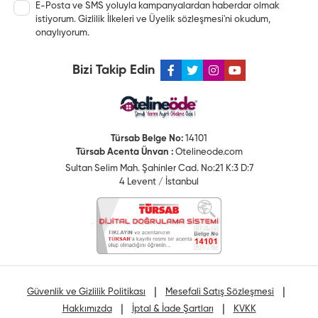
E-Posta ve SMS yoluyla kampanyalardan haberdar olmak
istiyorum.
Gizlilik İlkeleri
ve
Üyelik sözleşmesi
'ni okudum,
onaylıyorum.
Bizi Takip Edin
Türsab Belge No:
14101
Türsab Acenta Ünvan :
Otelineode.com
Sultan Selim Mah. Şahinler Cad. No:21 K:3 D:7
4 Levent / İstanbul
|
|
Güvenlik ve Gizlilik Politikası
Mesefali Satış Sözleşmesi
|
|
Hakkımızda
İptal & İade Şartları
KVKK